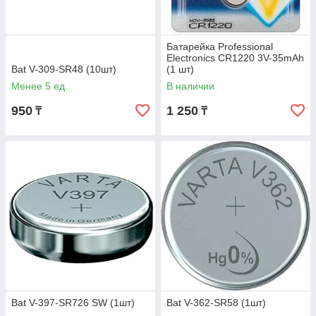
Батарейка Professional
Electronics CR1220 3V-35mAh
Bat V-309-SR48 (10шт)
(1 шт)
Менее 5 ед.
В наличии
950
1 250
₸
₸
Bat V-397-SR726 SW (1шт)
Bat V-362-SR58 (1шт)