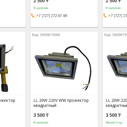
2 500 ₸
2 500 ₸
В наличии
В наличии
+7 (727) 272-97-98
+7 (727) 2
Э400673066
Э400673
ожектор
LL 20W 220V WW прожектор
LL 20W 22
квадратный
квадратны
3 500 ₸
3 500 ₸
В наличии
Менее 5 ед.