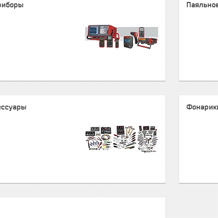
риборы
Паяльно
ессуары
Фонарик