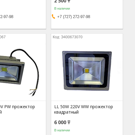
2 500 ₸
В наличии
72-97-98
+7 (727) 272-97-98
067
Э400673070
0V PW прожектор
LL 50W 220V WW прожектор
й
квадратный
6 000 ₸
В наличии