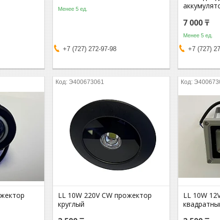
аккумулят
Менее 5 ед.
7 000 ₸
Менее 5 ед.
+7 (727) 272-97-98
+7 (727) 2
Э400673061
Э400673
ожектор
LL 10W 220V CW прожектор
LL 10W 12
круглый
квадратны