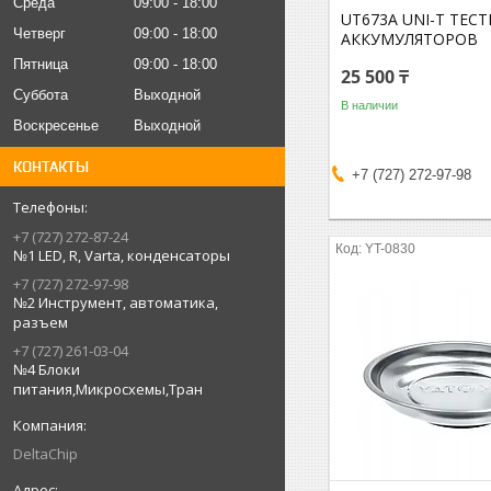
Среда
09:00
18:00
UT673A UNI-T ТЕСТ
Четверг
09:00
18:00
АККУМУЛЯТОРОВ
Пятница
09:00
18:00
25 500 ₸
Суббота
Выходной
В наличии
Воскресенье
Выходной
КОНТАКТЫ
+7 (727) 272-97-98
+7 (727) 272-87-24
YT-0830
№1 LED, R, Varta, конденсаторы
+7 (727) 272-97-98
№2 Инструмент, автоматика,
разъем
+7 (727) 261-03-04
№4 Блоки
питания,Микросхемы,Тран
DeltaChip