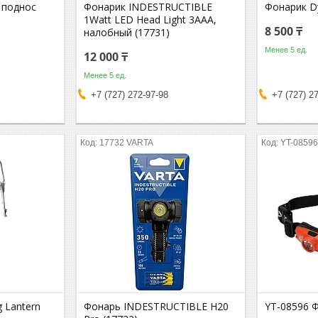
 поднос
Фонарик INDESTRUCTIBLE
Фонарик Dy
1Watt LED Head Light 3AAA,
8 500 ₸
налобный (17731)
Менее 5 ед.
12 000 ₸
Менее 5 ед.
+7 (727) 272-97-98
+7 (727) 2
17732 VARTA
YT-0859
 Lantern
Фонарь INDESTRUCTIBLE H20
YT-08596 