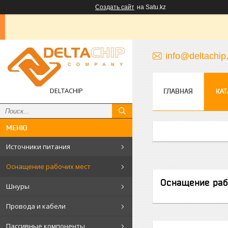
Создать сайт
на Satu.kz
info@deltachip
DELTACHIP
ГЛАВНАЯ
КАТ
Источники питания
Оснащение рабочих мест
Оснащение раб
Шнуры
Провода и кабели
Пассивные компоненты