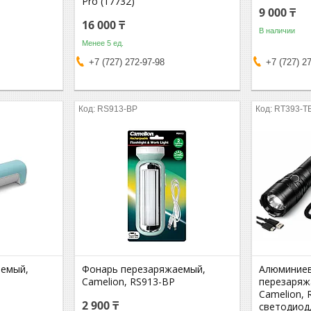
Pro (17732)
9 000 ₸
16 000 ₸
В наличии
Менее 5 ед.
+7 (727) 272-97-98
+7 (727) 2
RS913-BP
RT393-T
аемый,
Фонарь перезаряжаемый,
Алюминие
Camelion, RS913-BP
перезаряж
Camelion, 
2 900 ₸
светодиод