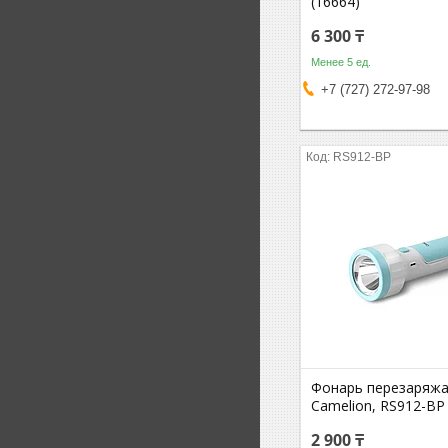
(16664)
6 300 ₸
Менее 5 ед.
+7 (727) 272-97-98
RS912-BP
Фонарь перезаряж
Camelion, RS912-BP
2 900 ₸