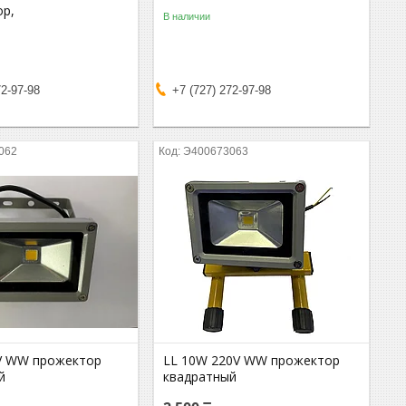
ор,
В наличии
72-97-98
+7 (727) 272-97-98
062
Э400673063
V WW прожектор
LL 10W 220V WW прожектор
й
квадратный