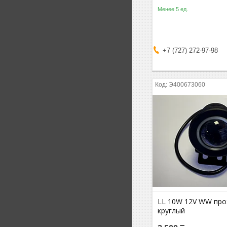
Менее 5 ед.
+7 (727) 272-97-98
Э400673060
LL 10W 12V WW пр
круглый