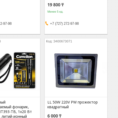
19 800 ₸
Менее 5 ед.
72-97-98
+7 (727) 272-97-98
B
Э400673071
вый
LL 50W 220V PW прожектор
аемый фонарик,
квадратный
RT393-TB, 1x20 Вт
6 000 ₸
, литий-ионный