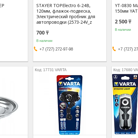
ЕР
STAYER TOPElectro 6-24В,
YT-0830 М
120мм, флажок-подвеска,
150мм YA
Электрический пробник для
2 500 ₸
автопроводки (2573-24V_z
В наличии
700 ₸
В наличии
+7 (727) 272-97-98
+7 (727) 2
17731 VARTA
17680 V