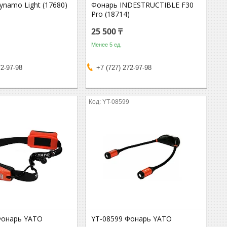
namo Light (17680)
Фонарь INDESTRUCTIBLE F30
Pro (18714)
25 500 ₸
Менее 5 ед.
72-97-98
+7 (727) 272-97-98
6
YT-08599
Фонарь YATO
YT-08599 Фонарь YATO