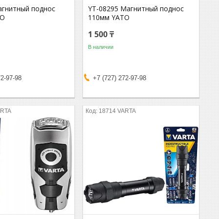
агнитный поднос
YT-08295 Магнитный поднос
TO
110мм YATO
1 500 ₸
В наличии
72-97-98
+7 (727) 272-97-98
ARTA
18714 VARTA