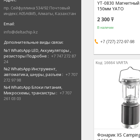
YT-0830 Магнитный
пр. Сейфуллина 534/92 Почтовый
150мм YATO
индекс A05A6M5, Алматы, Казахстан
2 300 ₸
В наличии
info@deltachip.kz
+7 (727) 272-97-98
№1 WhatsApp LED, Аккумуляторы ,
резисторы Подробне
+7 747 272 87
24
16664 VARTA
№2 WhatsApp Инструмент,
автоматика, шнуры, разъем
+7 707
272 97 98
№4 WhatsApp Блоки питания,
Микросхемы, транзистры
+7 707
261 03 03
Фонарик XS Camping