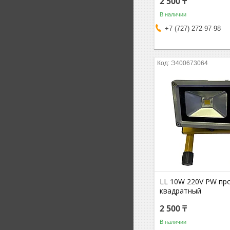
2 500 ₸
В наличии
+7 (727) 272-97-98
Э400673064
LL 10W 220V PW пр
квадратный
2 500 ₸
В наличии