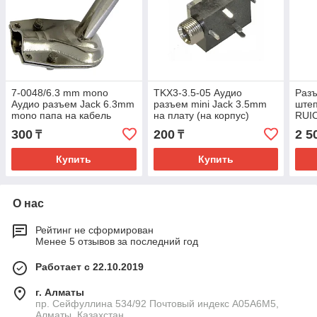
7-0048/6.3 mm mono
TKX3-3.5-05 Аудио
Раз
Аудио разъем Jack 6.3mm
разъем mini Jack 3.5mm
штеп
mono папа на кабель
на плату (на корпус)
RUIC
полю
300
200
2 5
₸
₸
прям
Купить
Купить
О нас
Рейтинг не сформирован
Менее 5 отзывов за последний год
Работает с 22.10.2019
г. Алматы
пр. Сейфуллина 534/92 Почтовый индекс A05A6M5,
Алматы, Казахстан