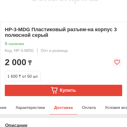
HP-3-MDG Пластиковый разъем-на корпус 3
полюсной серый
В наличии
Код: HP-3-MDG
Опт и розница
2 000
₸
1 600 ₸
от 50 шт.
Купить
ние
Характеристики
Доставка
Оплата
Условия во
Описание