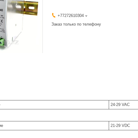
+77272610304
Заказ только по телефону
е
24-29 VAC
ие
21-29 VDC