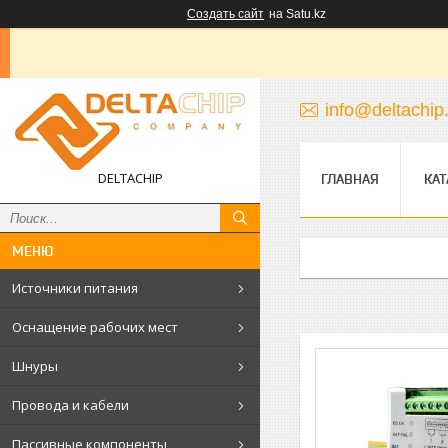
Создать сайт
на Satu.kz
info@deltachip
DELTACHIP
ГЛАВНАЯ
КАТ
Источники питания
Оснащение рабочих мест
Шнуры
Провода и кабели
Пассивные компоненты