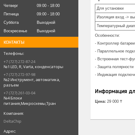
Четверг
09:00
18:00
Для установки
Пятница
09:00
18:00
Изоляция вход -> в
Суббота
Выходной
Температурный диап
Воскресенье
Выходной
Особенности:
КОНТАКТЫ
- Контроллер батареи
- Параллельное подк
- Встроенная тест-фу
+7 (727) 272-87-24
№1 LED, R, Varta, конденсаторы
- Защита полярности
+7 (727) 272-97-98
- Индикация подключе
№2 Инструмент, автоматика,
разъем
Информация дл
+7 (727) 261-03-04
№4 Блоки
Цена:
29 000 ₸
питания,Микросхемы,Тран
DeltaChip