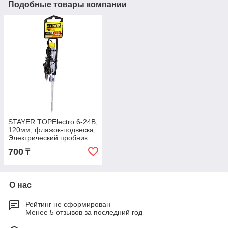
Подобные товары компании
STAYER TOPElectro 6-24В,
120мм, флажок-подвеска,
Электрический пробник
для автопроводки (2573-
700
₸
24V_z
О нас
Рейтинг не сформирован
Менее 5 отзывов за последний год