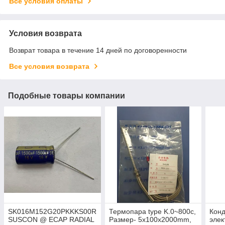
Все условия оплаты
Условия возврата
Возврат товара в течение 14 дней по договоренности
Все условия возврата
Подобные товары компании
SK016M152G20PKKKS00R
Термопара type K.0~800c,
Кон
SUSCON @ ECAP RADIAL
Размер- 5x100x2000mm,
элек