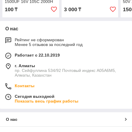
1500UF 16V 105C 2000H
50V
10.0X20.0 Конденсаторы
10.0
100
3 000
150
₸
₸
алюминиевые э
О нас
Рейтинг не сформирован
Менее 5 отзывов за последний год
Работает с 22.10.2019
г. Алматы
пр. Сейфуллина 534/92 Почтовый индекс A05A6M5,
Алматы, Казахстан
Контакты
Сегодня выходной
Показать весь график работы
О нас