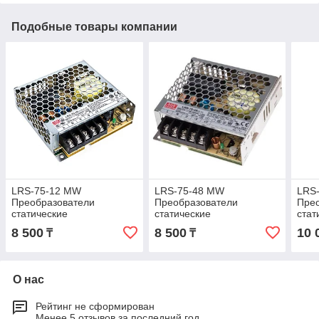
Подобные товары компании
LRS-75-12 MW
LRS-75-48 MW
LRS
Преобразователи
Преобразователи
Пре
статические
статические
стат
8 500
8 500
10 
₸
₸
О нас
Рейтинг не сформирован
Менее 5 отзывов за последний год