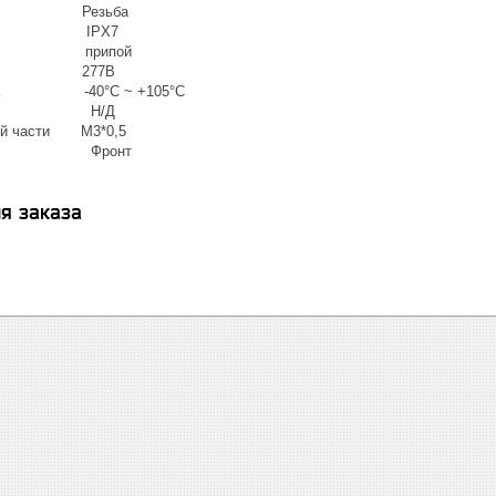
ания Резьба
нг IPX7
ки припой
яжение 277В
тура -40°С ~ +105°С
ние Н/Д
ной части М3*0,5
ния Фронт
я заказа