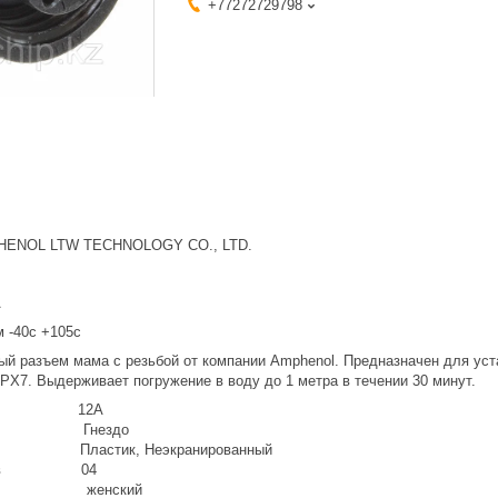
+77272729798
PHENOL LTW TECHNOLOGY CO., LTD.
A
 -40с +105с
ый разъем мама с резьбой от компании Amphenol. Предназначен для уст
PX7. Выдерживает погружение в воду до 1 метра в течении 30 минут.
 ток 12А
ма Гнездо
 Пластик, Неэкранированный
нтактов 04
ма женский