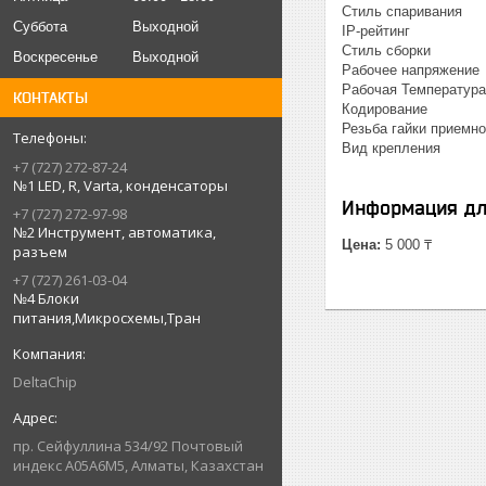
Стиль спарив
Суббота
Выходной
IP-рейти
Стиль сбор
Воскресенье
Выходной
Рабочее напр
Рабочая Темпера
КОНТАКТЫ
Кодирова
Резьба гайки прием
Вид крепле
+7 (727) 272-87-24
№1 LED, R, Varta, конденсаторы
Информация дл
+7 (727) 272-97-98
№2 Инструмент, автоматика,
Цена:
5 000 ₸
разъем
+7 (727) 261-03-04
№4 Блоки
питания,Микросхемы,Тран
DeltaChip
пр. Сейфуллина 534/92 Почтовый
индекс A05A6M5, Алматы, Казахстан