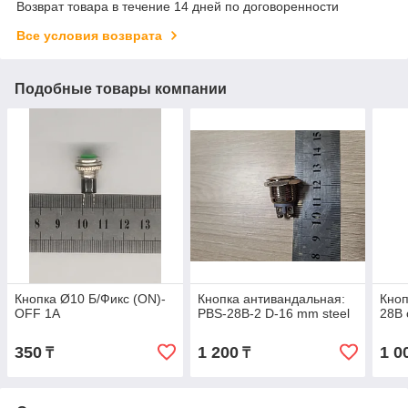
Возврат товара в течение 14 дней по договоренности
Все условия возврата
Подобные товары компании
Кнопка Ø10 Б/Фикс (ON)-
Кнопка антивандальная:
Кноп
OFF 1А
PBS-28B-2 D-16 mm steel
28B 
350
1 200
1 0
₸
₸