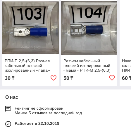
РПИ-П 2,5-(6,3) Разъем
Разъем кабельный
Нако
кабельный плоский
плоский изолированный
коль
изолированный «папа»
«мама» РПИ-М 2,5-(6,3)
НКИ
серия ПРОФИ (КВТ)
серия ПРОФИ (КВТ)
(КВТ
30
50
60
₸
₸
О нас
Рейтинг не сформирован
Менее 5 отзывов за последний год
Работает с 22.10.2019