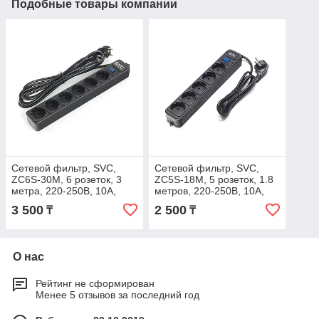
Подобные товары компании
Сетевой фильтр, SVC,
Сетевой фильтр, SVC,
ZC6S-30M, 6 розеток, 3
ZC5S-18M, 5 розеток, 1.8
метра, 220-250В, 10A,
метров, 220-250В, 10A,
картонная коробка,
картонная коробка,
3 500
2 500
₸
₸
чёрный
чёрный
О нас
Рейтинг не сформирован
Менее 5 отзывов за последний год