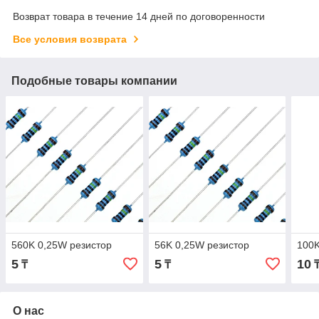
Возврат товара в течение 14 дней по договоренности
Все условия возврата
Подобные товары компании
560K 0,25W резистор
56K 0,25W резистор
100K
5
5
10
₸
₸
О нас