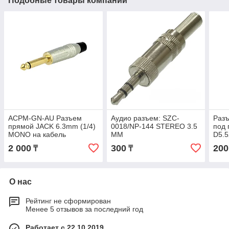
Подобные товары компании
ACPM-GN-AU Разъем
Aудио разъем: SZC-
Разъ
прямой JACK 6.3mm (1/4)
0018/NP-144 STEREO 3.5
под 
MONO на кабель
MM
D5.
AMPHENOL
2 000
300
200
₸
₸
О нас
Рейтинг не сформирован
Менее 5 отзывов за последний год
Работает с 22.10.2019