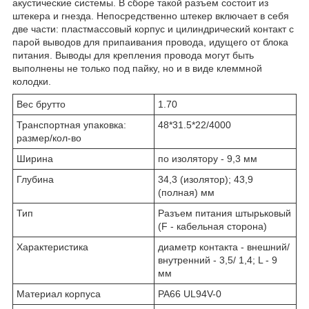
акустические системы. В сборе такой разъем состоит из
штекера и гнезда. Непосредственно штекер включает в себя
две части: пластмассовый корпус и цилиндрический контакт с
парой выводов для припаивания провода, идущего от блока
питания. Выводы для крепления провода могут быть
выполнены не только под пайку, но и в виде клеммной
колодки.
Вес брутто
1.70
Транспортная упаковка:
48*31.5*22/4000
размер/кол-во
Ширина
по изолятору - 9,3 мм
Глубина
34,3 (изолятор); 43,9
(полная) мм
Тип
Разъем питания штырьковый
(F - кабельная сторона)
Характеристика
диаметр контакта - внешний/
внутренний - 3,5/ 1,4; L - 9
мм
Материал корпуса
PA66 UL94V-0