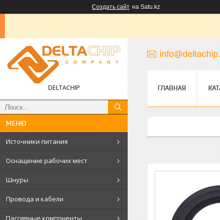
Создать сайт
на Satu.kz
info@deltachip
DELTACHIP
ГЛАВНАЯ
КАТ
Источники питания
Оснащение рабочих мест
Шнуры
Провода и кабели
Пассивные компоненты