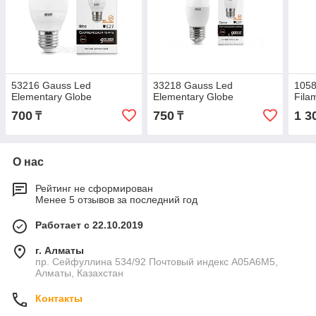
53216 Gauss Led
33218 Gauss Led
1058
Elementary Globe
Elementary Globe
Fila
700
750
1 3
₸
₸
О нас
Рейтинг не сформирован
Менее 5 отзывов за последний год
Работает с 22.10.2019
г. Алматы
пр. Сейфуллина 534/92 Почтовый индекс A05A6M5,
Алматы, Казахстан
Контакты