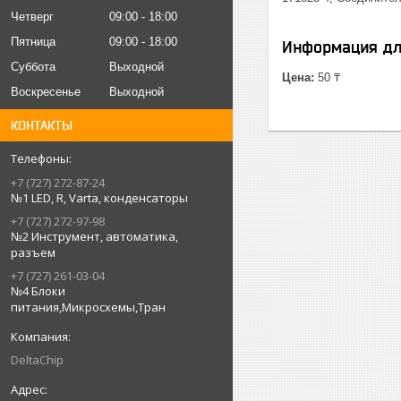
Четверг
09:00
18:00
Пятница
09:00
18:00
Информация дл
Суббота
Выходной
Цена:
50 ₸
Воскресенье
Выходной
КОНТАКТЫ
+7 (727) 272-87-24
№1 LED, R, Varta, конденсаторы
+7 (727) 272-97-98
№2 Инструмент, автоматика,
разъем
+7 (727) 261-03-04
№4 Блоки
питания,Микросхемы,Тран
DeltaChip