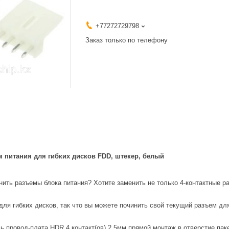
+77272729798
Заказ только по телефону
м питания для гибких дисков FDD, штекер, белый
нить разъемы блока питания? Хотите заменить не только 4-контактные 
для гибких дисков, так что вы можете починить свой текущий разъем дл
ь провод-плата HDR 4 контакт(ов) 2.5мм прямой монтаж в отверстие пак