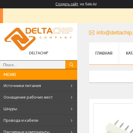
Создать сайт
на Satu.kz
info@deltachip
DELTACHIP
ГЛАВНАЯ
КАТ
Источники питания
Оснащение рабочих мест
Шнуры
Провода и кабели
Пассивные компоненты