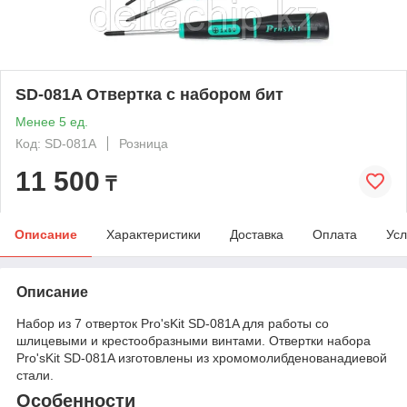
SD-081A Отвертка с набором бит
Менее 5 ед.
Код: SD-081A
Розница
11 500
₸
Описание
Характеристики
Доставка
Оплата
Усл
Описание
Набор из 7 отверток Pro'sKit SD-081A для работы со
шлицевыми и крестообразными винтами. Отвертки набора
Pro'sKit SD-081A изготовлены из хромомолибденованадиевой
стали.
Особенности