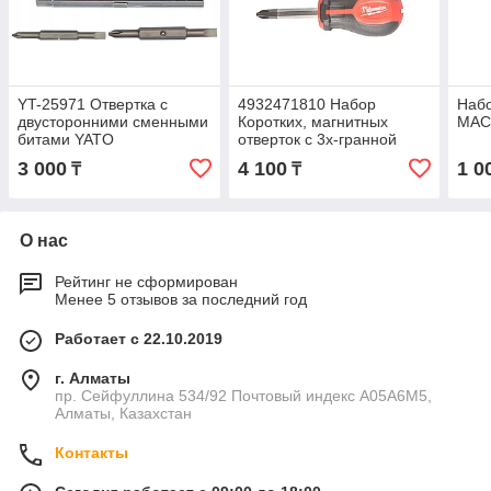
YT-25971 Отвертка с
4932471810 Набор
Набо
двусторонними сменными
Коротких, магнитных
МАС
битами YATO
отверток с 3х-гранной
рукояткой, PZ2, SL6.5
3 000
4 100
1 0
₸
₸
Milwaukee
О нас
Рейтинг не сформирован
Менее 5 отзывов за последний год
Работает с 22.10.2019
г. Алматы
пр. Сейфуллина 534/92 Почтовый индекс A05A6M5,
Алматы, Казахстан
Контакты