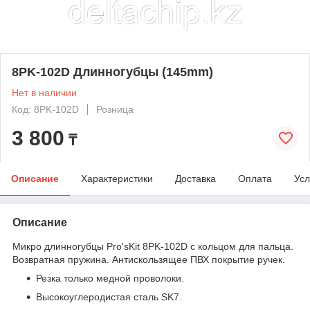
8PK-102D Длинногубцы (145mm)
Нет в наличии
Код: 8PK-102D
Розница
3 800
₸
Описание
Характеристики
Доставка
Оплата
Усл
Описание
Микро длинногубцы Pro'sKit 8PK-102D с кольцом для пальца.
Возвратная пружина. Антискользящее ПВХ покрытие ручек.
Резка только медной проволоки.
Высокоуглеродистая сталь SK7.