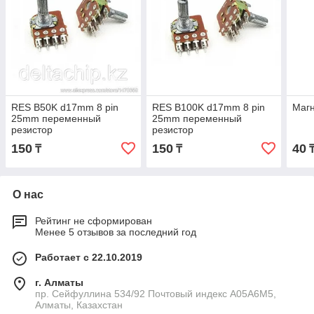
RES B50K d17mm 8 pin
RES B100K d17mm 8 pin
Магн
25mm переменный
25mm переменный
резистор
резистор
150
150
40
₸
₸
О нас
Рейтинг не сформирован
Менее 5 отзывов за последний год
Работает с 22.10.2019
г. Алматы
пр. Сейфуллина 534/92 Почтовый индекс A05A6M5,
Алматы, Казахстан