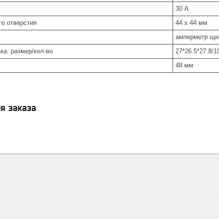
30 А
го отверстия
44 x 44 мм
амперметр щит
ка: размер/кол-во
27*26.5*27.8/1
48 мм
я заказа