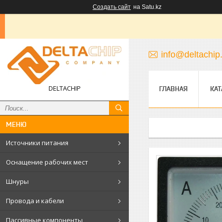
Создать сайт
на Satu.kz
info@deltachip
DELTACHIP
ГЛАВНАЯ
КАТ
Источники питания
Оснащение рабочих мест
Шнуры
Провода и кабели
Пассивные компоненты