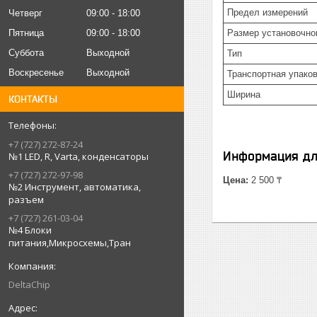
Предел измерений
Четверг
09:00
18:00
Размер установочно
Пятница
09:00
18:00
Суббота
Выходной
Тип
Воскресенье
Выходной
Транспортная упаков
Ширина
КОНТАКТЫ
+7 (727) 272-87-24
Информация дл
№1 LED, R, Varta, конденсаторы
+7 (727) 272-97-98
Цена:
2 500 ₸
№2 Инструмент, автоматика,
разъем
+7 (727) 261-03-04
№4 Блоки
питания,Микросхемы,Тран
DeltaChip