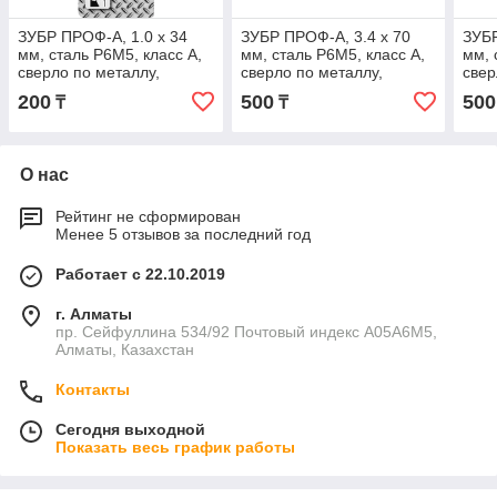
ЗУБР ПРОФ-А, 1.0 х 34
ЗУБР ПРОФ-А, 3.4 х 70
ЗУБР
мм, сталь Р6М5, класс А,
мм, сталь Р6М5, класс А,
мм, 
сверло по металлу,
сверло по металлу,
свер
Профессионал (29625-1)
Профессионал (29625-
Про
200
500
500
₸
₸
3.4)
3.5)
О нас
Рейтинг не сформирован
Менее 5 отзывов за последний год
Работает с 22.10.2019
г. Алматы
пр. Сейфуллина 534/92 Почтовый индекс A05A6M5,
Алматы, Казахстан
Контакты
Сегодня выходной
Показать весь график работы