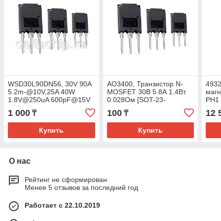
WSD30L90DN56, 30V 90A
AO3400, Транзистор N-
493
5.2m-@10V,25A 40W
MOSFET 30В 5.8А 1.4Вт
магн
1.8V@250uA 600pF@15V
0.028Ом [SOT-23-
PH1 
P Channel 3.2nF@15V
3.]\Hottech
SL5.
1 000
100
12 
₸
₸
70nC@10V -55-~+150-
Купить
Купить
О нас
Рейтинг не сформирован
Менее 5 отзывов за последний год
Работает с 22.10.2019