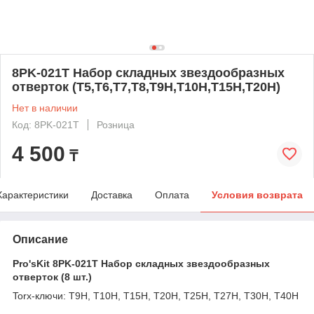
8PK-021T Набор складных звездообразных
отверток (T5,T6,T7,Т8,Т9Н,Т10Н,Т15Н,Т20Н)
Нет в наличии
Код: 8PK-021T
Розница
4 500
₸
Характеристики
Доставка
Оплата
Условия возврата
Описание
Pro'sKit 8PK-021T Набор складных звездообразных
отверток (8 шт.)
Torx-ключи: T9H, T10H, T15H, T20H, T25H, T27H, T30H, T40H