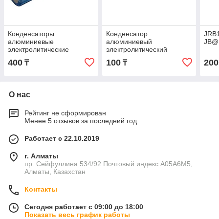
Конденсаторы
Конденсатор
JRB
алюминиевые
алюминиевый
JB@
электролитические
электролитический
2200UF 63V 105C
2200UF 25V 105C 2000H
400
100
200
₸
₸
JRB1J222M07501800350000B
13.0*21.0
JRB1E222M05001300200000B
О нас
Рейтинг не сформирован
Менее 5 отзывов за последний год
Работает с 22.10.2019
г. Алматы
пр. Сейфуллина 534/92 Почтовый индекс A05A6M5,
Алматы, Казахстан
Контакты
Сегодня работает с 09:00 до 18:00
Показать весь график работы