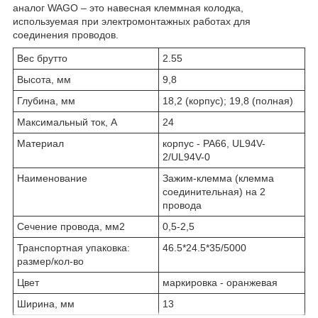
аналог WAGO – это навесная клеммная колодка,
используемая при электромонтажных работах для
соединения проводов.
Вес брутто
2.55
Высота, мм
9,8
Глубина, мм
18,2 (корпус); 19,8 (полная)
Максимальный ток, А
24
Материал
корпус - PA66, UL94V-
2/UL94V-0
Наименование
Зажим-клемма (клемма
соединительная) на 2
провода
Сечение провода, мм2
0,5-2,5
Транспортная упаковка:
46.5*24.5*35/5000
размер/кол-во
Цвет
маркировка - оранжевая
Ширина, мм
13