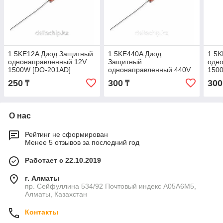
1.5KE12A Диод Защитный
1.5KE440A Диод
1.5K
однонаправленный 12V
Защитный
одн
1500W [DO-201AD]
однонаправленный 440V
150
1500W [DO-201AD]
250
300
300
₸
₸
О нас
Рейтинг не сформирован
Менее 5 отзывов за последний год
Работает с 22.10.2019
г. Алматы
пр. Сейфуллина 534/92 Почтовый индекс A05A6M5,
Алматы, Казахстан
Контакты