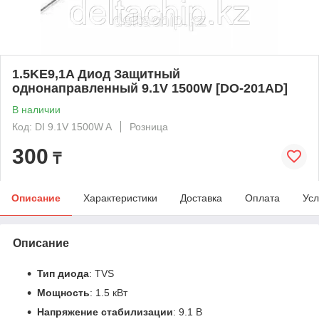
1.5KE9,1A Диод Защитный
однонаправленный 9.1V 1500W [DO-201AD]
В наличии
Код: DI 9.1V 1500W A
Розница
300
₸
Описание
Характеристики
Доставка
Оплата
Усл
Описание
Тип диода
: TVS
Мощность
: 1.5 кВт
Напряжение стабилизации
: 9.1 В