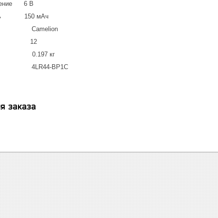
жение 6 В
ость 150 мАч
amelion
ке 12
197 кг
4LR44-BP1C
я заказа