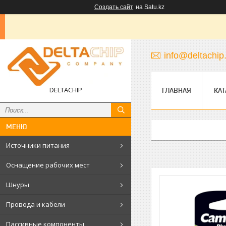
Создать сайт
на Satu.kz
info@deltachip
DELTACHIP
ГЛАВНАЯ
КАТ
Источники питания
Оснащение рабочих мест
Шнуры
Провода и кабели
Пассивные компоненты