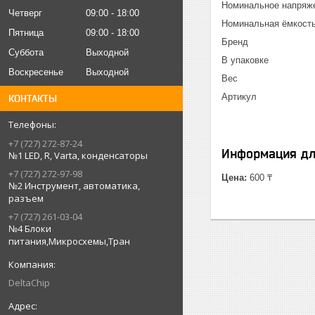
Номинальное напря
Четверг
09:00
18:00
Номинальная ёмк
Пятница
09:00
18:00
Бренд C
Суббота
Выходной
В упаков
Воскресенье
Выходной
Вес 0.
Артикул 
КОНТАКТЫ
+7 (727) 272-87-24
Информация дл
№1 LED, R, Varta, конденсаторы
+7 (727) 272-97-98
Цена:
600 ₸
№2 Инструмент, автоматика,
разъем
+7 (727) 261-03-04
№4 Блоки
питания,Микросхемы,Тран
DeltaChip