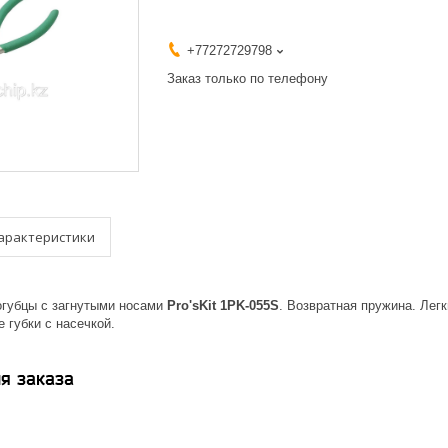
+77272729798
Заказ только по телефону
арактеристики
губцы с загнутыми носами
Pro'sKit 1PK-055S
. Возвратная пружина. Лег
 губки с насечкой.
я заказа