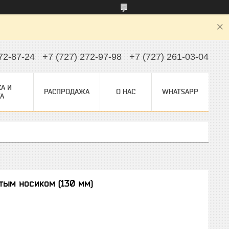
72-87-24
+7 (727) 272-97-98
+7 (727) 261-03-04
А И
РАСПРОДАЖА
О НАС
WHATSAPP
А
тым носиком (130 мм)