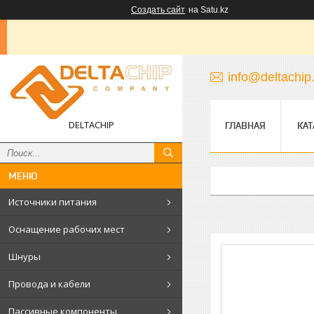
Создать сайт
на Satu.kz
info@deltachip
DELTACHIP
ГЛАВНАЯ
КАТ
Источники питания
Оснащение рабочих мест
Шнуры
Провода и кабели
Пассивные компоненты