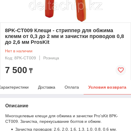
8PK-CT009 Клещи - стриппер для обжима
клемм от 0,3 до 2 мм и зачистки проводов 0,8
до 2,6 мм ProsKit
Нет в наличии
Код: 8PK-CT009
Розница
7 500
₸
Характеристики
Доставка
Оплата
Условия возврата
Описание
Многоцелевые клещи для обжима и зачистки Pro'sKit 8PK-
CT009. Зачистка, перекусывание болтов и обжим.
Зачистка проводов: 2.6, 2.0, 1.6, 1.3, 1.0, 0.8, 0.6 мм.