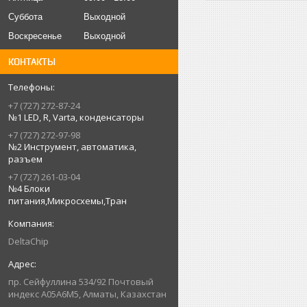
Суббота
Выходной
Воскресенье
Выходной
КОНТАКТЫ
+7 (727) 272-87-24
№1 LED, R, Varta, конденсаторы
+7 (727) 272-97-98
№2 Инструмент, автоматика,
разъем
+7 (727) 261-03-04
№4 Блоки
питания,Микросхемы,Тран
DeltaChip
пр. Сейфуллина 534/92 Почтовый
индекс A05A6M5, Алматы, Казахстан