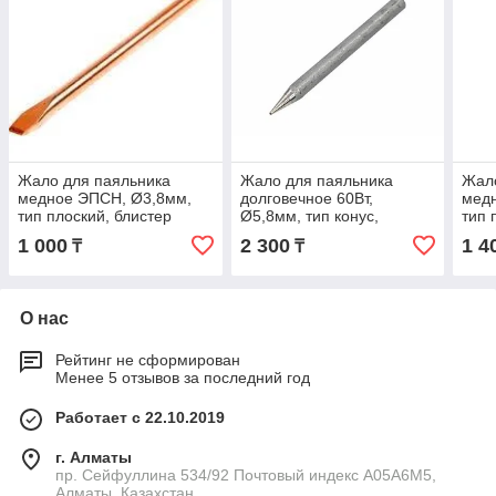
Жало для паяльника
Жало для паяльника
Жало
медное ЭПСН, Ø3,8мм,
долговечное 60Вт,
мед
тип плоский, блистер
Ø5,8мм, тип конус,
тип 
REXANT
блистер REXANT
REX
1 000
2 300
1 4
₸
₸
О нас
Рейтинг не сформирован
Менее 5 отзывов за последний год
Работает с 22.10.2019
г. Алматы
пр. Сейфуллина 534/92 Почтовый индекс A05A6M5,
Алматы, Казахстан