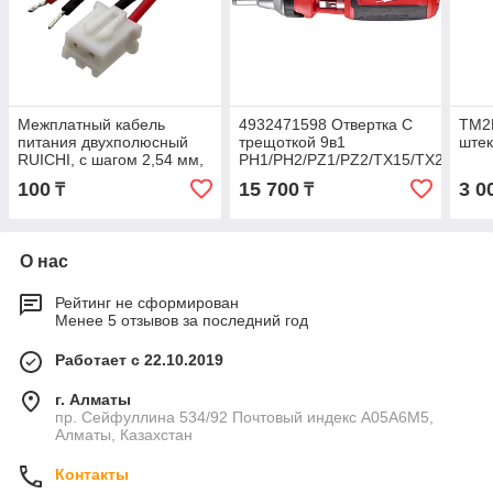
Межплатный кабель
4932471598 Отвертка С
TM2
питания двухполюсный
трещоткой 9в1
ште
RUICHI, с шагом 2,54 мм,
PH1/PH2/PZ1/PZ2/TX15/TX20/
серия 1007, AWG26,
плоская 0.8 x5,5мм
100
15 700
3 0
₸
₸
разъем C3
Milwaukee
О нас
Рейтинг не сформирован
Менее 5 отзывов за последний год
Работает с 22.10.2019
г. Алматы
пр. Сейфуллина 534/92 Почтовый индекс A05A6M5,
Алматы, Казахстан
Контакты