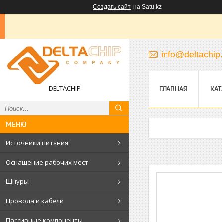
Создать сайт
на Satu.kz
info@deltachip
DELTACHIP
ГЛАВНАЯ
КАТ
Источники питания
Оснащение рабочих мест
Шнуры
Провода и кабели
Пассивные компоненты