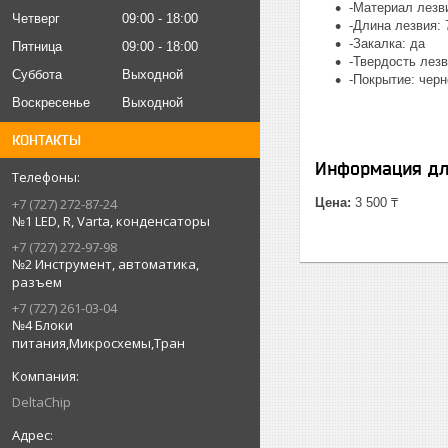
-Материал лезв
Четверг
09:00
18:00
-Длина лезвия: 
-Закалка: да
Пятница
09:00
18:00
-Твердость лезв
Суббота
Выходной
-Покрытие: чер
Воскресенье
Выходной
КОНТАКТЫ
Информация дл
Цена:
3 500 ₸
+7 (727) 272-87-24
№1 LED, R, Varta, конденсаторы
+7 (727) 272-97-98
№2 Инструмент, автоматика,
разъем
+7 (727) 261-03-04
№4 Блоки
питания,Микросхемы,Тран
DeltaChip