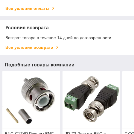
Все условия оплаты
Условия возврата
Возврат товара в течение 14 дней по договоренности
Все условия возврата
Подобные товары компании
BNC-C174P Разъем BNC
JR-73 Разъем BNC с
TKX3