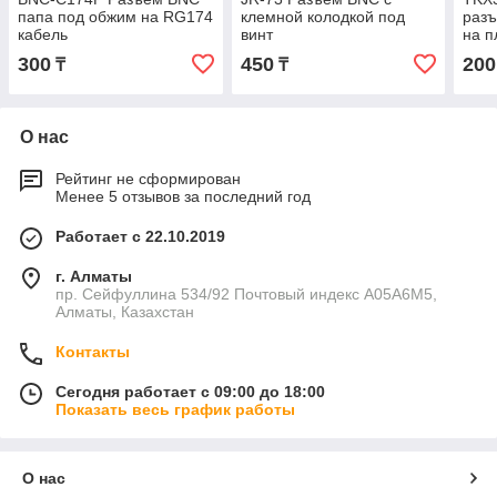
папа под обжим на RG174
клемной колодкой под
разъ
кабель
винт
на п
300
450
200
₸
₸
О нас
Рейтинг не сформирован
Менее 5 отзывов за последний год
Работает с 22.10.2019
г. Алматы
пр. Сейфуллина 534/92 Почтовый индекс A05A6M5,
Алматы, Казахстан
Контакты
Сегодня работает с 09:00 до 18:00
Показать весь график работы
О нас