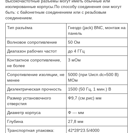
Высокочастотные разъемы могут иметь обычные или
изолированные корпусы.По способу соединения они могут
быть: с байонетным соединением или с резьбовым
соединением.
Тип разъёма
Гнездо (jack) BNC, монтаж на
панель
Волновое сопротивление
50 Ом
Диапазон рабочих частот
до 4 ГГц
Контактное сопротивление,
3 мОм
не более
Сопротивление изоляции, не
5000 (при Uисп.dc=500 В)
менее
МОм
Диэлектрическая прочность
1500 (50 Гц, 1 мин.) В
Размер установочного
Ф9,7 (см.рис) мм
отверстия
Диаметр корпуса
Ф --- мм
Глубина
27,8 мм
Транспортная упаковка:
42*28*23.5/4000