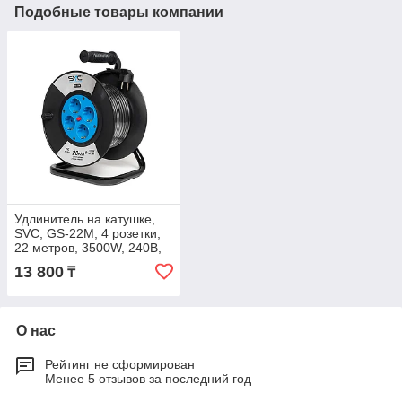
Подобные товары компании
Удлинитель на катушке,
SVC, GS-22M, 4 розетки,
22 метров, 3500W, 240В,
16A, 3x1.5mm², Защита от
13 800
₸
дете
О нас
Рейтинг не сформирован
Менее 5 отзывов за последний год