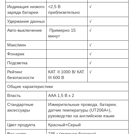
Индикация низкого
<2,5 В
√
заряда батареи
приблизительно
Удержание данных
√
Авто-выключение
Примерно 15
√
минут
Макс/мин
√
Фонарик
√
Подсветка
√
Рейтинг
КАТ. II 1000 В/ КАТ.
√
безопасности
III 600 В
Общие характеристики
Власть
ААА 1,5 В х 2
Стандартные
Измерительные провода, батареи,
аксессуары
датчик температуры (UT206A+),
руководство на английском языке
Цвет продукта
Красный+Серый
Вес нетто
235 г (включая батареи)