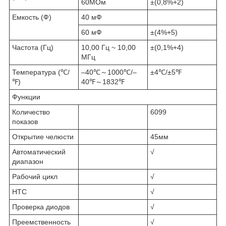
60МОм
±(0,8%+2)
Емкость (Ф)
40 мФ
60 мФ
±(4%+5)
Частота (Гц)
10,00 Гц ~ 10,00
±(0,1%+4)
МГц
Температура (℃/
–40℃～1000℃/–
±4℃/±5℉
℉)
40℉～1832℉
Функции
Количество
6099
показов
Открытие челюсти
45мм
Автоматический
√
диапазон
Рабочий цикл
√
НТС
√
Проверка диодов
√
Преемственность
√