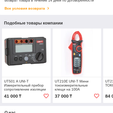
Возврат товара в течение 14 дней по договоренности
Все условия возврата
Подобные товары компании
UT501 А UNI-T
UT210E UNI-T Мини
UT2
Измерительный прибор
токоизмерительные
ТОК
сопротивление изоляции
клещи на 100А
41 000
37 000
84 
₸
₸
О нас