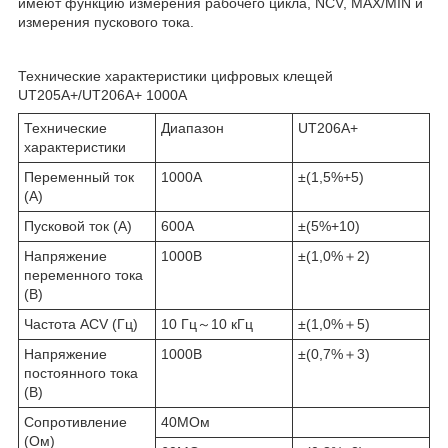
имеют функцию измерения рабочего цикла, NCV, MAX/MIN и
измерения пускового тока.
Технические характеристики цифровых клещей
UT205A+/UT206A+ 1000A
Технические
Диапазон
UT206А+
характеристики
Переменный ток
1000А
±(1,5%+5)
(А)
Пусковой ток (А)
600А
±(5%+10)
Напряжение
1000В
±(1,0%＋2)
переменного тока
(В)
Частота ACV (Гц)
10 Гц～10 кГц
±(1,0%＋5)
Напряжение
1000В
±(0,7%＋3)
постоянного тока
(В)
Сопротивление
40МОм
(Ом)