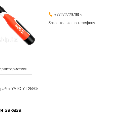
+77272729798
Заказ только по телефону
арактеристики
 работ YATO YT-25805.
я заказа