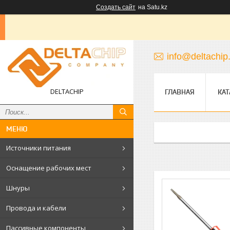
Создать сайт
на Satu.kz
info@deltachip
DELTACHIP
ГЛАВНАЯ
КАТ
Источники питания
Оснащение рабочих мест
Шнуры
Провода и кабели
Пассивные компоненты