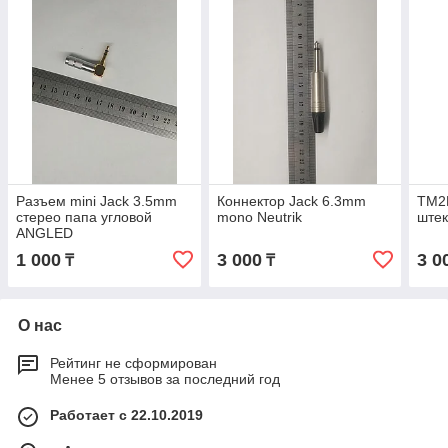
Разъем mini Jack 3.5mm
Коннектор Jack 6.3mm
TM2
стерео папа угловой
mono Neutrik
ште
ANGLED
1 000
3 000
3 0
₸
₸
О нас
Рейтинг не сформирован
Менее 5 отзывов за последний год
Работает с 22.10.2019