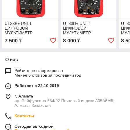
UT33B+ UNI-T
UT33D+ UNI-T
UT3
ЦИФРОВОЙ
ЦИФРОВОЙ
ЦИФ
МУЛЬТИМЕТР
МУЛЬТИМЕТР
МУЛ
(маленького размера)
(маленького размера)
(мал
7 500
8 000
8 5
₸
₸
(ТЕСТЕР)
(ТЕСТЕР)
(ТЕ
О нас
Рейтинг не сформирован
Менее 5 отзывов за последний год
Работает с 22.10.2019
г. Алматы
пр. Сейфуллина 534/92 Почтовый индекс A05A6M5,
Алматы, Казахстан
Контакты
Сегодня выходной