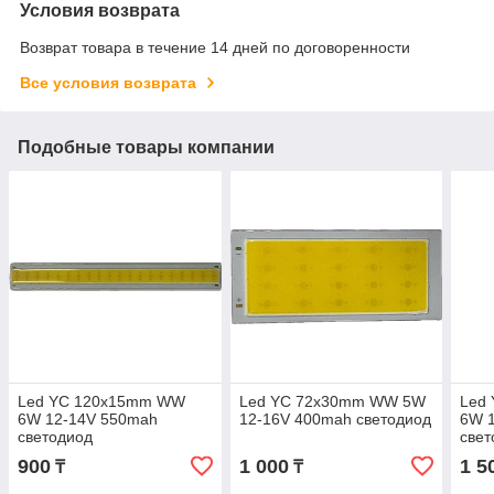
Условия возврата
Возврат товара в течение 14 дней по договоренности
Все условия возврата
Подобные товары компании
Led YC 120x15mm WW
Led YC 72x30mm WW 5W
Led
6W 12-14V 550mah
12-16V 400mah светодиод
6W 
светодиод
свет
900
1 000
1 5
₸
₸