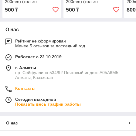
200mm) (только
200mm) (только
200m
комплектом)
комплектом)
комп
500
500
800
₸
₸
О нас
Рейтинг не сформирован
Менее 5 отзывов за последний год
Работает с 22.10.2019
г. Алматы
пр. Сейфуллина 534/92 Почтовый индекс A05A6M5,
Алматы, Казахстан
Контакты
Сегодня выходной
Показать весь график работы
О нас