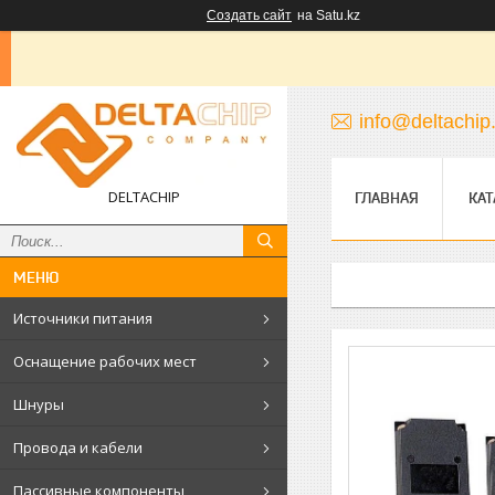
Создать сайт
на Satu.kz
info@deltachip
DELTACHIP
ГЛАВНАЯ
КАТ
Источники питания
Оснащение рабочих мест
Шнуры
Провода и кабели
Пассивные компоненты