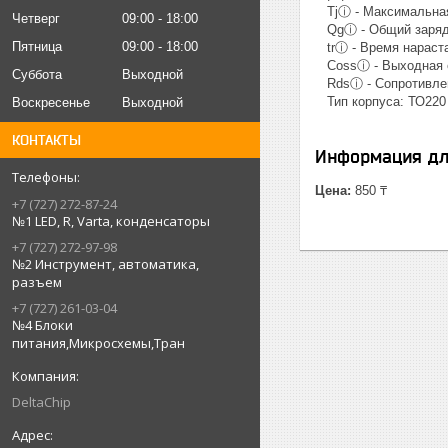
Tjⓘ - Максимальная 
Четверг
09:00
18:00
Qgⓘ - Общий заряд 
Пятница
09:00
18:00
trⓘ - Время нараста
Cossⓘ - Выходная е
Суббота
Выходной
Rdsⓘ - Сопротивлени
Тип корпуса: ТО220
Воскресенье
Выходной
КОНТАКТЫ
Информация дл
Цена:
850 ₸
+7 (727) 272-87-24
№1 LED, R, Varta, конденсаторы
+7 (727) 272-97-98
№2 Инструмент, автоматика,
разъем
+7 (727) 261-03-04
№4 Блоки
питания,Микросхемы,Тран
DeltaChip