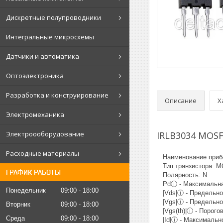
Дискретные полупроводники
Интегральные микросхемы
Датчики и автоматика
Оптоэлектроника
Разработка и конструирование
Описание
Х
Электромеханика
IRLB3034 MOS
Электроооборудование
Расходные материалы
Наименование прибо
Тип транзистора: 
ГРАФИК РАБОТЫ
Полярность: N
Pdⓘ - Максимальная
Понедельник
09:00
18:00
|Vds|ⓘ - Предельно 
|Vgs|ⓘ - Предельно 
Вторник
09:00
18:00
|Vgs(th)|ⓘ - Порого
Среда
09:00
18:00
|Id|ⓘ - Максимально