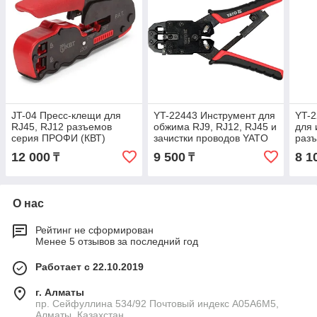
JT-04 Пресс-клещи для
YT-22443 Инструмент для
YT-
RJ45, RJ12 разъемов
обжима RJ9, RJ12, RJ45 и
для 
серия ПРОФИ (КВТ)
зачистки проводов YATO
разъ
YAT
12 000
9 500
8 1
₸
₸
О нас
Рейтинг не сформирован
Менее 5 отзывов за последний год
Работает с 22.10.2019
г. Алматы
пр. Сейфуллина 534/92 Почтовый индекс A05A6M5,
Алматы, Казахстан