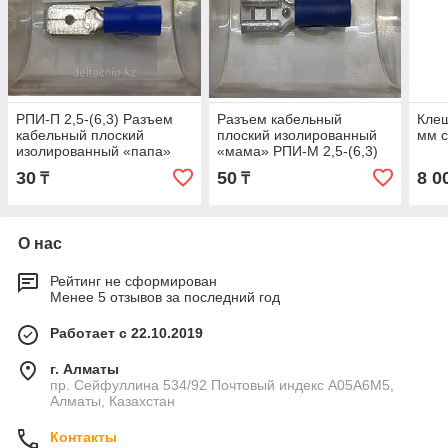
РПИ-П 2,5-(6,3) Разъем
Разъем кабельный
Кле
кабельный плоский
плоский изолированный
мм с
изолированный «папа»
«мама» РПИ-М 2,5-(6,3)
серия ПРОФИ (КВТ)
серия ПРОФИ (КВТ)
30
50
8 0
₸
₸
О нас
Рейтинг не сформирован
Менее 5 отзывов за последний год
Работает с 22.10.2019
г. Алматы
пр. Сейфуллина 534/92 Почтовый индекс A05A6M5,
Алматы, Казахстан
Контакты