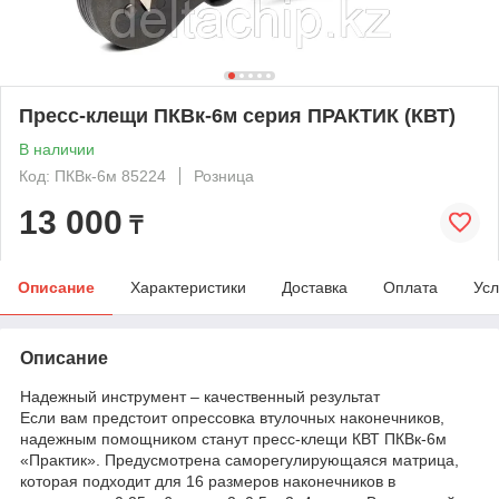
Пресс-клещи ПКВк-6м серия ПРАКТИК (КВТ)
В наличии
Код: ПКВк-6м 85224
Розница
13 000
₸
Описание
Характеристики
Доставка
Оплата
Усл
Описание
Надежный инструмент – качественный результат
Если вам предстоит опрессовка втулочных наконечников,
надежным помощником станут пресс-клещи КВТ ПКВк-6м
«Практик». Предусмотрена саморегулирующаяся матрица,
которая подходит для 16 размеров наконечников в