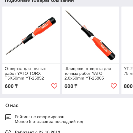
Подобные товары компании
Отвертка для точных
Шлицевая отвертка для
YT-2
работ YATO TORX
точных работ YATO
75 
T5Х50mm YT-25852
2.0x50mm YT-25805
600
600
800
₸
₸
О нас
Рейтинг не сформирован
Менее 5 отзывов за последний год
Работает с 22.10.2019