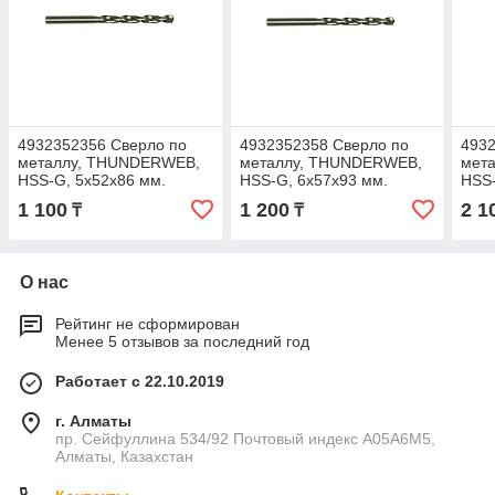
4932352356 Сверло по
4932352358 Сверло по
4932
металлу, THUNDERWEB,
металлу, THUNDERWEB,
мет
HSS-G, 5x52x86 мм.
HSS-G, 6x57x93 мм.
HSS-
1 100
1 200
2 1
₸
₸
О нас
Рейтинг не сформирован
Менее 5 отзывов за последний год
Работает с 22.10.2019
г. Алматы
пр. Сейфуллина 534/92 Почтовый индекс A05A6M5,
Алматы, Казахстан