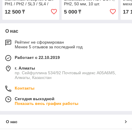
PH1 / PH2 / SL3 / SL4 /
PH2, 50 мм, 10 шт.
меха
SL5.5 / SL6.5 Milwaukee
PH0,
12 500
5 000
17 
₸
₸
SL4 
О нас
Рейтинг не сформирован
Менее 5 отзывов за последний год
Работает с 22.10.2019
г. Алматы
пр. Сейфуллина 534/92 Почтовый индекс A05A6M5,
Алматы, Казахстан
Контакты
Сегодня выходной
Показать весь график работы
О нас