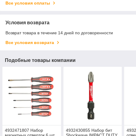
Все условия оплаты
Условия возврата
Возврат товара в течение 14 дней по договоренности
Все условия возврата
Подобные товары компании
4932471807 Набор
4932430855 Набор бит
493
магнитных отверток 6 шт.
Shockwave IMPACT DUTY,
отве