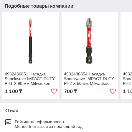
Подобные товары компании
4932430851 Насадка
4932430854 Насадка
493
Shockwave IMPACT DUTY
Shockwave IMPACT DUTY
Sho
PH1 X 90 мм Milwaukee
PH2 X 50 мм Milwaukee
PH2 
1 100
700
1 1
₸
₸
О нас
Рейтинг не сформирован
Менее 5 отзывов за последний год