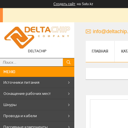
Создать сайт
на Satu.kz
info@deltachip
DELTACHIP
ГЛАВНАЯ
КАТ
Источники питания
Оснащение рабочих мест
Шнуры
Провода и кабели
Пассивные компоненты