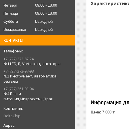
Характеристик
Четверг
09:00
18:00
Пятница
09:00
18:00
Суббота
Выходной
Воскресенье
Выходной
КОНТАКТЫ
+7 (727) 272-87-24
№1 LED, R, Varta, конденсаторы
+7 (727) 272-97-98
№2 Инструмент, автоматика,
разъем
+7 (727) 261-03-04
№4 Блоки
питания,Микросхемы,Тран
Информация дл
Цена:
7 000 ₸
DeltaChip