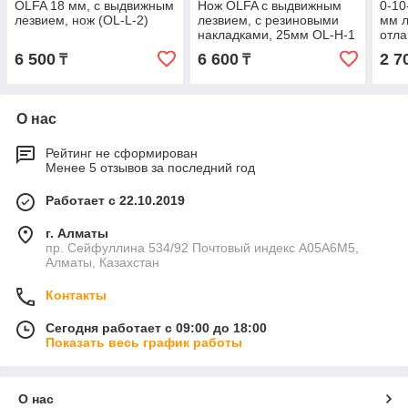
OLFA 18 мм, с выдвижным
Нож OLFA с выдвижным
0-10
лезвием, нож (OL-L-2)
лезвием, с резиновыми
мм л
накладками, 25мм OL-H-1
отл
сегм
6 500
6 600
2 7
₸
₸
О нас
Рейтинг не сформирован
Менее 5 отзывов за последний год
Работает с 22.10.2019
г. Алматы
пр. Сейфуллина 534/92 Почтовый индекс A05A6M5,
Алматы, Казахстан
Контакты
Сегодня работает с 09:00 до 18:00
Показать весь график работы
О нас