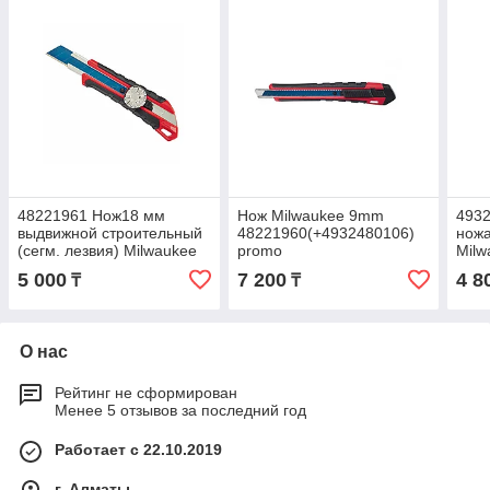
48221961 Нож18 мм
Нож Milwaukee 9mm
4932
выдвижной строительный
48221960(+4932480106)
нож
(сегм. лезвия) Milwaukee
promo
Milw
5 000
7 200
4 8
₸
₸
О нас
Рейтинг не сформирован
Менее 5 отзывов за последний год
Работает с 22.10.2019
г. Алматы