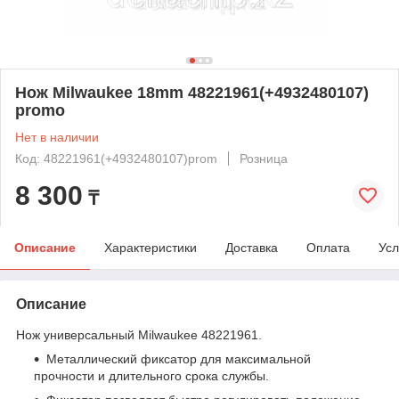
Нож Milwaukee 18mm 48221961(+4932480107)
promo
Нет в наличии
Код: 48221961(+4932480107)prom
Розница
8 300
₸
Описание
Характеристики
Доставка
Оплата
Усл
Описание
Нож универсальный Milwaukee 48221961.
Металлический фиксатор для максимальной
прочности и длительного срока службы.