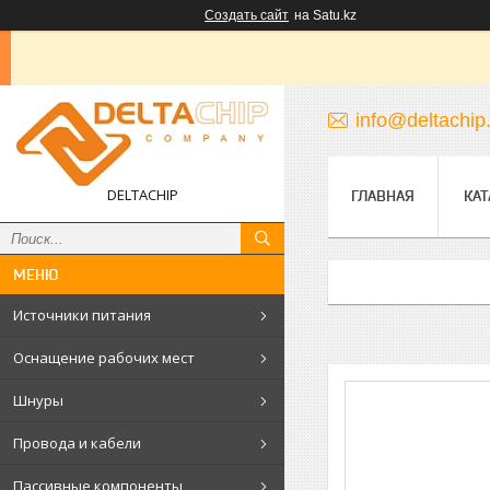
Создать сайт
на Satu.kz
info@deltachip
DELTACHIP
ГЛАВНАЯ
КАТ
Источники питания
Оснащение рабочих мест
Шнуры
Провода и кабели
Пассивные компоненты