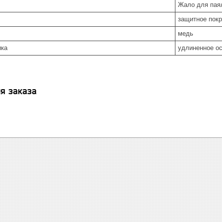
Жало для пая
защитное покр
медь
ика
удлиненное о
я заказа