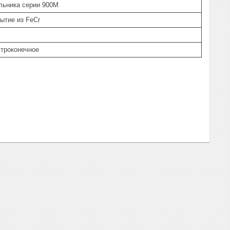
льника серии 900M
ытие из FeCr
строконечное