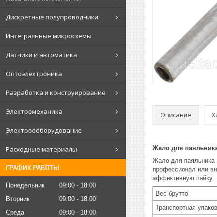
Дискретные полупроводники
Интегральные микросхемы
Датчики и автоматика
Оптоэлектроника
Разработка и конструирование
Электромеханика
Описание
Х
Электроооборудование
Жало для паяльника
Расходные материалы
Жало для паяльника R
ГРАФИК РАБОТЫ
профессионал или эн
эффективную пайку.
Понедельник
09:00
18:00
Вес брутто
Вторник
09:00
18:00
Транспортная упаков
Среда
09:00
18:00