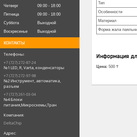
Тип
Четверг
09:00
18:00
Особенности
Пятница
09:00
18:00
Материал
Суббота
Выходной
Форма жала паяльн
Воскресенье
Выходной
КОНТАКТЫ
Информация дл
+7 (727) 272-87-24
Цена:
500 ₸
№1 LED, R, Varta, конденсаторы
+7 (727) 272-97-98
№2 Инструмент, автоматика,
разъем
+7 (727) 261-03-04
№4 Блоки
питания,Микросхемы,Тран
DeltaChip