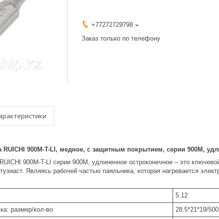
+77272729798
Заказ только по телефону
арактеристики
 RUICHI 900M-T-LI, медное, с защитным покрытием, серии 900М, уд
UICHI 900M-T-LI серии 900М, удлиненное остроконечное – это ключевой
тузиаст. Являясь рабочей частью паяльника, которая нагревается элек
5.12
ка: размер/кол-во
28.5*21*19/500